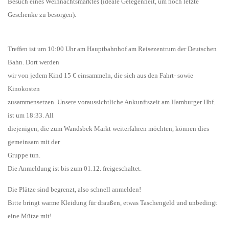
Besuch eines Weihnachtsmarktes (ideale Gelegenheit, um noch letzte
Geschenke zu besorgen).
Treffen ist um 10:00 Uhr am Hauptbahnhof am Reisezentrum der Deutschen
Bahn. Dort werden
wir
von
jedem
Kind
15
€
einsammeln,
die
sich
aus
den
Fahrt-
sowie
Kinokosten
zusammensetzen. Unsere voraussichtliche Ankunftszeit am Hamburger Hbf.
ist um 18:33. All
diejenigen, die zum Wandsbek Markt weiterfahren möchten, können dies
gemeinsam mit der
Gruppe tun.
Die Anmeldung ist bis zum 01.12. freigeschaltet.
Die Plätze sind begrenzt, also schnell anmelden!
Bitte bringt warme Kleidung für draußen, etwas Taschengeld und unbedingt
eine Mütze mit!